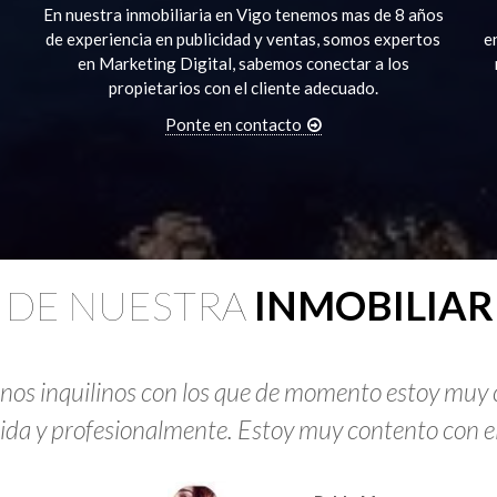
En nuestra inmobiliaria en Vigo tenemos mas de 8 años
de experiencia en publicidad y ventas, somos expertos
e
en Marketing Digital, sabemos conectar a los
propietarios con el cliente adecuado.
Ponte en contacto
 DE NUESTRA
INMOBILIAR
 unos inquilinos con los que de momento estoy muy 
ida y profesionalmente. Estoy muy contento con el s