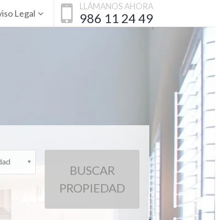
LLÁMANOS AHORA
iso Legal
986 11 24 49
dad
BUSCAR
PROPIEDAD