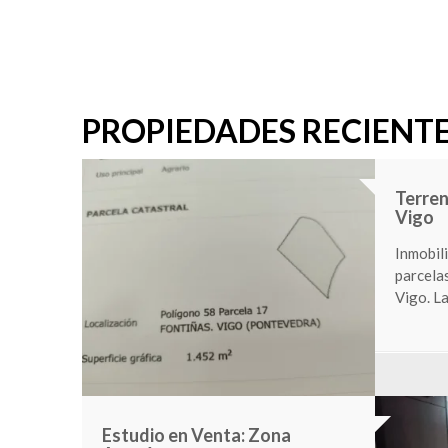
PROPIEDADES RECIENT
s –
Local 
Vigo
asa con
Inmobili
a ETEA. La
luminoso
en calle
80,000
ETALLES
Venta casa zona Creciente