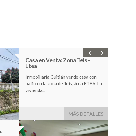
Alquiler/Venta local zona
Travesía de Vigo
Se alquila local comercial en la zona
de Travesía de Vigo. Se distribuye en
370...
1,200 €
MÁS DETALLES
Estudio 