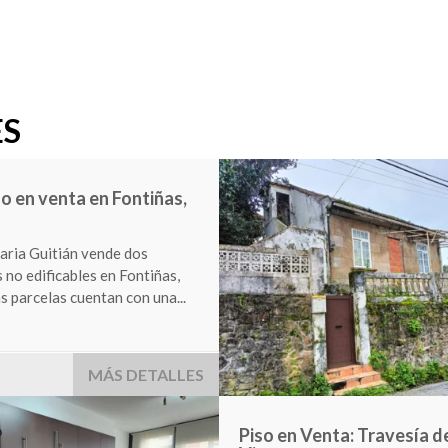
ES
en Venta en San Roque,
aria Guitián presenta un
 local comercial a pie de calle
 San Roque....
 €
MÁS DETALLES
Venta terreno zona