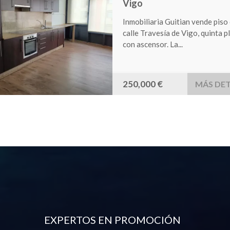
Chandebrito
Estupendo terreno en la zona d
Chandebrito, con una superficie
850 m2. Consta de...
90,000 €
MÁS DET
EXPERTOS EN PROMOCIÓN